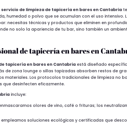
n
servicio de limpieza de tapicería en bares en Cantabria
te
ida, humedad o polvo que se acumulan con el uso intensivo. 
n bar: necesitas técnicas y productos que eliminen en profun
nde no solo la apariencia de tu bar, sino también un ambiente
sional de tapicería en bares en Cantab
 de tapicería en bares en Cantabria
está diseñado específic
ás de zona lounge o sillas tapizadas absorben restos de gr
os materiales. Los protocolos tradicionales de limpieza no b
s que desinfecten eficazmente.
abria
incluye:
 enmascaramos olores de vino, café o frituras; los neutraliz
: empleamos soluciones ecológicas y certificadas que desco