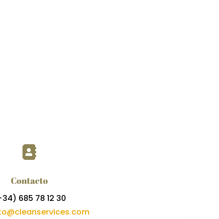

Contacto
+34)
685 78 12 30
to@cleanservices.com