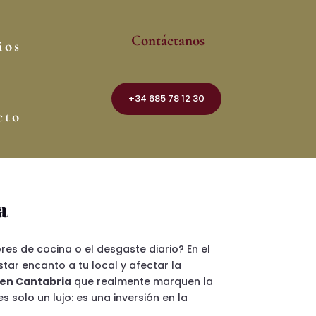
Contáctanos
ios
+34 685 78 12 30
cto
a
res de cocina o el desgaste diario? En el
tar encanto a tu local y afectar la
 en Cantabria
que realmente marquen la
s solo un lujo: es una inversión en la