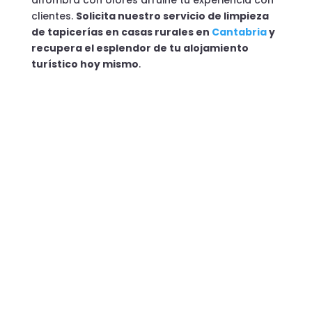
alfombra con olores arruine tu experiencia con
clientes.
Solicita nuestro servicio de limpieza
de tapicerías en casas rurales en
Cantabria
y
recupera el esplendor de tu alojamiento
turístico hoy mismo
.